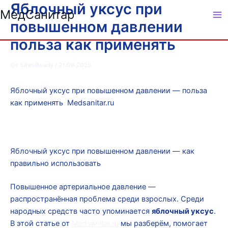
Яблочный уксус при
Перейти
МедСанитар
к
повышенном давлении
содержимому
польза как применять
От
SitesReady
/
21.06.2025
Яблочный уксус при повышенном давлении — польза
как применять Medsanitar.ru
Яблочный уксус при повышенном давлении — как
правильно использовать
Повышенное артериальное давление —
распространённая проблема среди взрослых. Среди
народных средств часто упоминается
яблочный уксус
.
В этой статье от
Medsanitar.ru
мы разберём, помогает