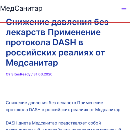
Перейти
МедСанитар
к
содержимому
Снижение давления без
лекарств Применение
протокола DASH в
российских реалиях от
Медсанитар
От
SitesReady
/
31.03.2026
Снижение давления без лекарств Применение
протокола DASH в российских реалиях от Медсанитар
DASH диета Медсанитар представляет собой
адаптированный к российским условиям комплексный