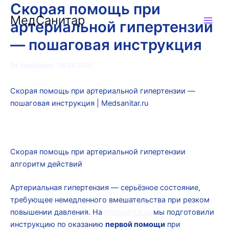
Скорая помощь при
Перейти
МедСанитар
к
артериальной гипертензии
содержимому
— пошаговая инструкция
От
SitesReady
/
16.06.2025
Скорая помощь при артериальной гипертензии —
пошаговая инструкция | Medsanitar.ru
Скорая помощь при артериальной гипертензии
алгоритм действий
Артериальная гипертензия — серьёзное состояние,
требующее немедленного вмешательства при резком
повышении давления. На
Medsanitar.ru
мы подготовили
инструкцию по оказанию
первой помощи
при