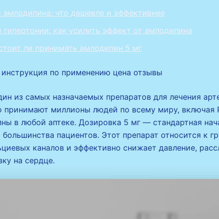
 амлодипина: что дешевле и эффективнее
 гипертонии: как усилить эффект от амлодипина
стоит ли принимать амлодипин 5 мг
 инструкция по применению цена отзывы
ин из самых назначаемых препаратов для лечения арт
го принимают миллионы людей по всему миру, включая 
ны в любой аптеке. Дозировка 5 мг — стандартная нач
 большинства пациентов. Этот препарат относится к гр
ьциевых каналов и эффективно снижает давление, расс
ку на сердце.