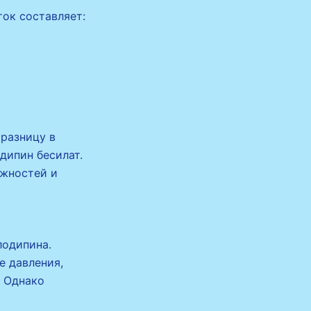
ток составляет:
 разницу в
дипин бесилат.
ожностей и
лодипина.
е давления,
. Однако