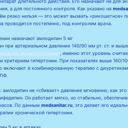
епарат длительного действия. Его назначают не для э
ия, а для постоянного контроля. Как указано на
medsan
ём резко нельзя — это может вызвать «рикошетное» 
а проводится постепенно, под контролем врача.
ении назначают амлодипин 5 мг
н при артериальном давлении 140/90 мм рт. ст. и выш
низации здравоохранения
, именно этот уровень счита
 критерием гипертонии. При показателях выше 160/100
о включают в комбинированную терапию с диуретикам
ПФ.
: амлодипин не «сбивает» давление мгновенно, как это
ифедипин. Он работает мягко, но стабильно, обеспечив
часов. По данным
medsanitar.ru
, это делает его идеал
ерапии хронической гипертонии.
ин 5 мг в аптеках