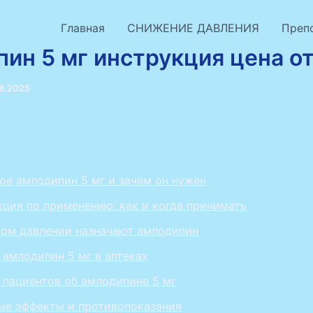
Главная
СНИЖЕНИЕ ДАВЛЕНИЯ
Преп
ин 5 мг инструкция цена о
8.2025
ое амлодипин 5 мг и зачем он нужен
ция по применению: как и когда принимать
ком давлении назначают амлодипин
 амлодипин 5 мг в аптеках
пациентов об амлодипине 5 мг
ые эффекты и противопоказания