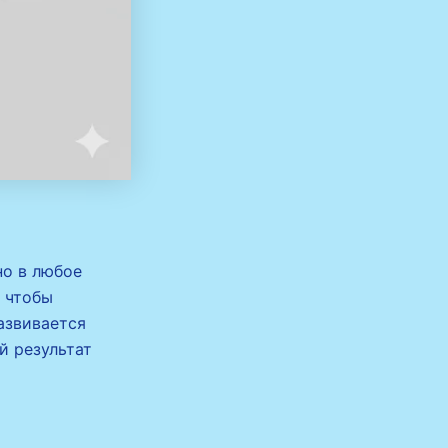
но в любое
, чтобы
азвивается
й результат