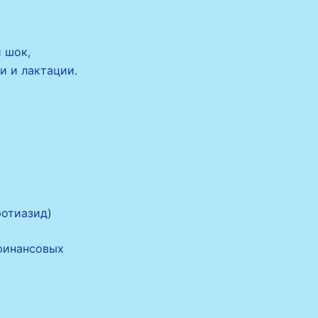
 шок,
и и лактации.
отиазид)
 финансовых