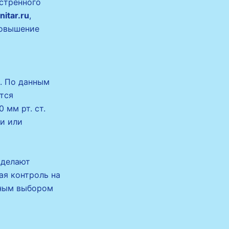
кстренного
itar.ru
,
повышение
е. По данным
ется
 мм рт. ст.
и или
 делают
ая контроль на
ьным выбором