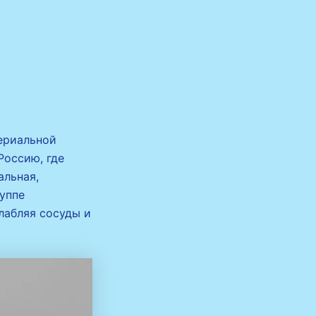
ериальной
Россию, где
альная,
уппе
лабляя сосуды и