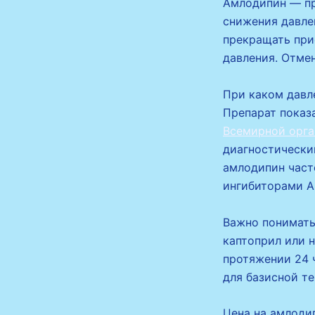
Амлодипин — пр
снижения давлен
прекращать при
давления. Отмен
При каком давл
Препарат показа
Всемирной орга
диагностическим
амлодипин част
ингибиторами А
Важно понимать
каптоприл или н
протяжении 24 
для базисной т
Цена на амлодип