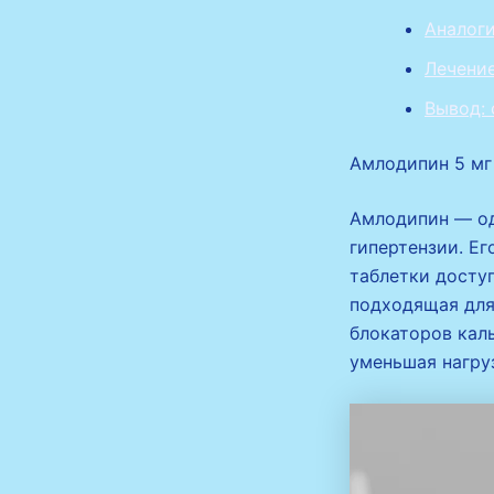
Аналоги
Лечение
Вывод: 
Амлодипин 5 мг
Амлодипин — од
гипертензии. Е
таблетки доступ
подходящая для
блокаторов кал
уменьшая нагруз