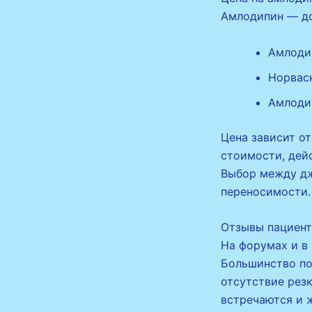
Амлодипин — до
Амлодип
Норваск
Амлодип
Цена зависит от
стоимости, дей
Выбор между дж
переносимости.
Отзывы пациент
На форумах и в
Большинство по
отсутствие резк
встречаются и 