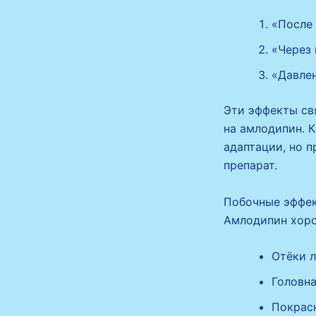
«После 
«Через 
«Давлен
Эти эффекты св
на амлодипин. К
адаптации, но 
препарат.
Побочные эффек
Амлодипин хоро
Отёки 
Головна
Покрас