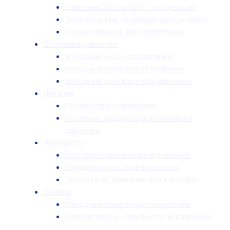
Давление 200 на 120 — что делать?
Тройчатка при гипертоническом кризе
Скорая помощь при гипертонии
Снижение давления
Яблочный уксус от давления
Народные средства от давления
Холодный компресс при давлении
Питание
Питание при гипертонии
Полезные продукты для снижения
давления
Препараты
Каптоприл при высоком давлении
Нифедипин как скорая помощь
Таблетки от давления для взрослых
Советы
Народные советы при гипертонии
Первая помощь при высоком давлении